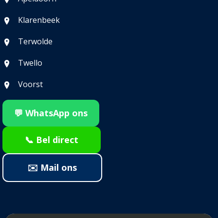
Klarenbeek
Terwolde
Twello
Voorst
💬 WhatsApp ons
📞 Bel direct
✉️ Mail ons