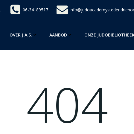
t
06-34189517
info@judoacademystedendriehoe
OVER J.A.S.
AANBOD
ONZE JUDOBIBLIOTHEE
404