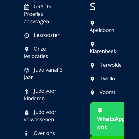
s
GRATIS
Proefles
aanvragen
Apeldoorn
Lesrooster
Onze
Klarenbeek
leslocaties
Terwolde
Judo vanaf 3
jaar
Twello
Judo voor
Voorst
kinderen
💬
Judo voor
WhatsApp
volwassenen
ons
Over ons