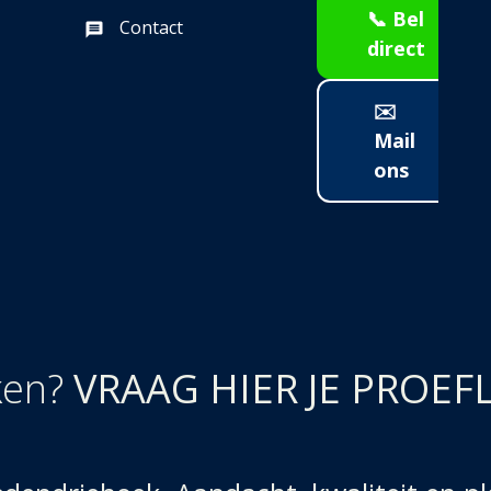
📞 Bel
Contact
direct
✉️
Mail
ons
ken?
VRAAG HIER JE PROEF