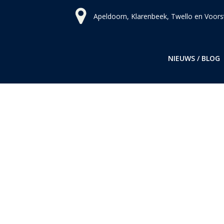
Ga
Apeldoorn, Klarenbeek, Twello en Voors
naar
de
inhoud
NIEUWS / BLOG