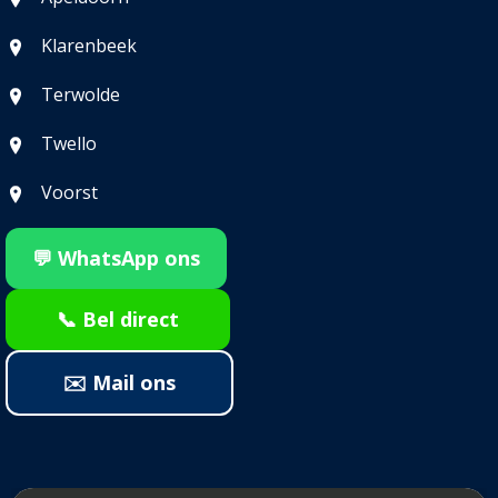
Klarenbeek
Terwolde
Twello
Voorst
💬 WhatsApp ons
📞 Bel direct
✉️ Mail ons