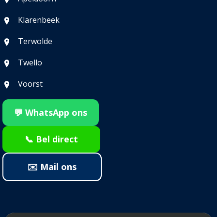
Klarenbeek
Terwolde
Twello
Voorst
💬 WhatsApp ons
📞 Bel direct
✉️ Mail ons