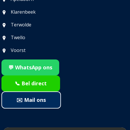
Klarenbeek
Terwolde
Twello
Voorst
💬 WhatsApp ons
📞 Bel direct
✉️ Mail ons