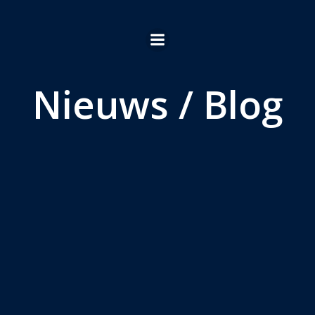
Ga
naar
de
inhoud
Nieuws / Blog