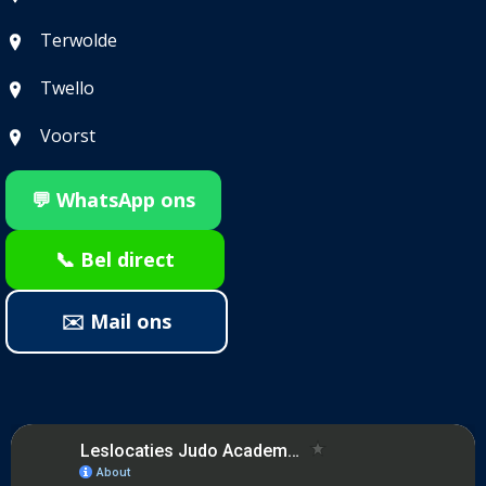
Terwolde
Twello
Voorst
💬 WhatsApp ons
📞 Bel direct
✉️ Mail ons