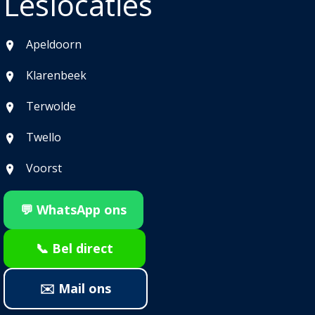
Leslocaties
Apeldoorn
Klarenbeek
Terwolde
Twello
Voorst
💬 WhatsApp ons
📞 Bel direct
✉️ Mail ons