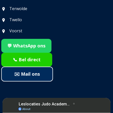
Terwolde
Twello
Voorst
💬 WhatsApp ons
📞 Bel direct
✉️ Mail ons