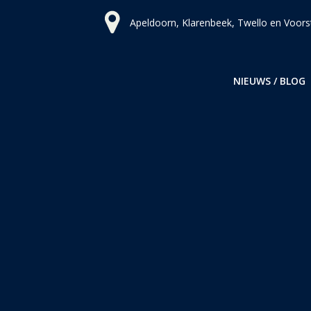
Ga
Apeldoorn, Klarenbeek, Twello en Voors
naar
de
inhoud
NIEUWS / BLOG