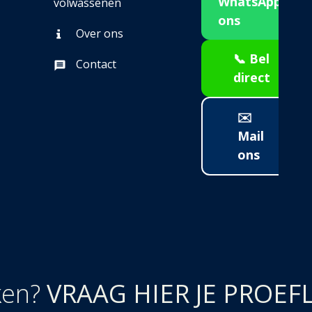
WhatsApp
volwassenen
ons
Over ons
📞 Bel
Contact
direct
✉️
Mail
ons
ken?
VRAAG HIER JE PROEF