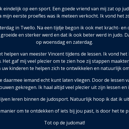
indelijk op een sport. Een goede vriend van mij zat op judo
mijn eerste proefles was ik meteen verkocht. Ik vond het zó l
terdag in Twello. Na een tijdje begon ik ook met kracht- en c
 ik groeide en sterker werd en dat ik ook beter werd in judo
op woensdag en zaterdag.
et helpen van meester Vincent tijdens de lessen. Ik vond het
Het gaf mij veel plezier om te zien hoe zij stappen maakten 
uw kinderen te helpen zich te ontwikkelen en natuurlijk om 
je daarmee iemand echt kunt laten vliegen. Door de lessen v
wen gekregen. Ik haal altijd veel plezier uit zijn lessen en
ijven leren binnen de judosport. Natuurlijk hoop ik dat ik ui
manier om te ontdekken of iets bij jou past, is door het te
Tot op de judomat!