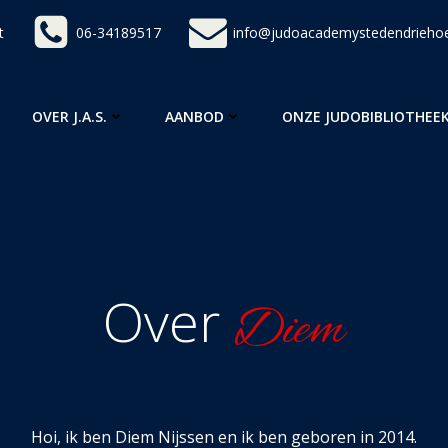
t
06-34189517
info@judoacademystedendriehoe
OVER J.A.S.
AANBOD
ONZE JUDOBIBLIOTHEE
O
ver
Diem
Hoi, ik ben Diem Nijssen en ik ben geboren in 2014.