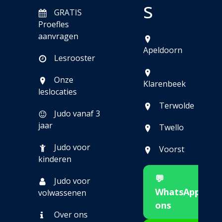
s
GRATIS
Proefles
aanvragen
Apeldoorn
Lesrooster
Onze
Klarenbeek
leslocaties
Terwolde
Judo vanaf 3
jaar
Twello
Judo voor
Voorst
kinderen
💬
Judo voor
WhatsApp
volwassenen
ons
Over ons