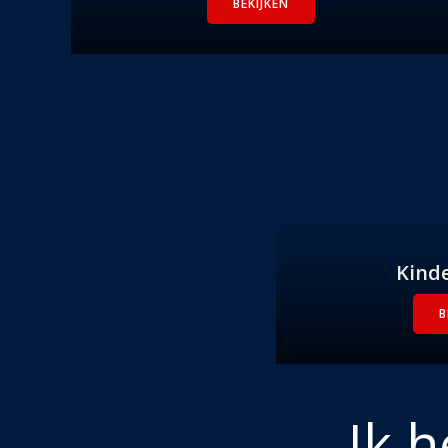
BEKIJKEN
Kinde
B
Ik 