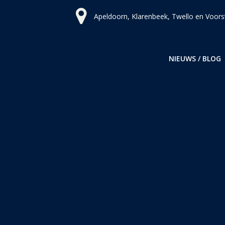
Ga
Apeldoorn, Klarenbeek, Twello en Voors
naar
de
inhoud
NIEUWS / BLOG