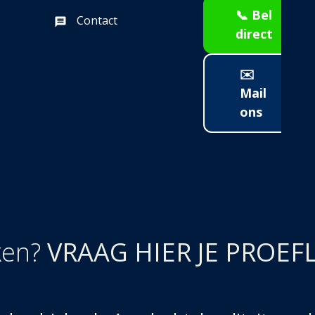
📞 Bel
Contact
direct
✉️
Mail
ons
ken?
VRAAG HIER JE PROEF