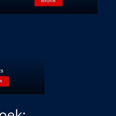
BEKIJKEN
cs
EN
oek: