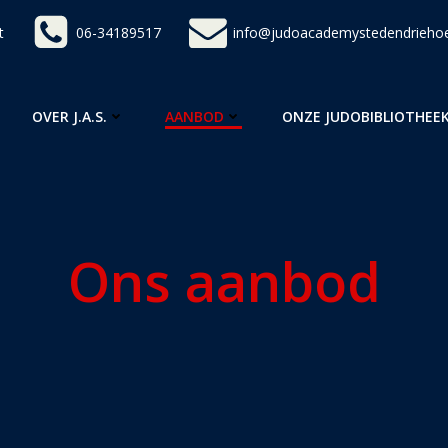
t
06-34189517
info@judoacademystedendriehoe
OVER J.A.S.
AANBOD
ONZE JUDOBIBLIOTHEE
Ons aanbod