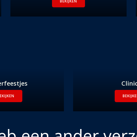
BEKIJKEN
rfeestjes
Clini
EKIJKEN
BEKIJK
heb een ander verz