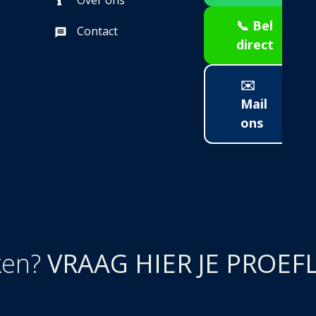
Over ons
📞 Bel
Contact
direct
✉️
Mail
ons
ken?
VRAAG HIER JE PROEF