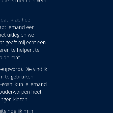
 doe ik met heel veel
 dat ik zie hoe
napt iemand een
het uitleg en we
at geeft mij echt een
eren te helpen, te
p de mat.
heupworp). Die vind ik
om te gebruiken
O-goshi kun je iemand
schouderworpen heel
dingen kiezen.
iteindelijk mijn