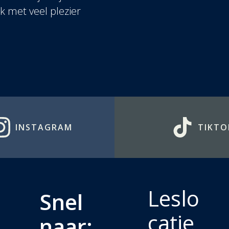
ik met veel plezier
INSTAGRAM
TIKTO
Leslo
Snel
catie
naar: