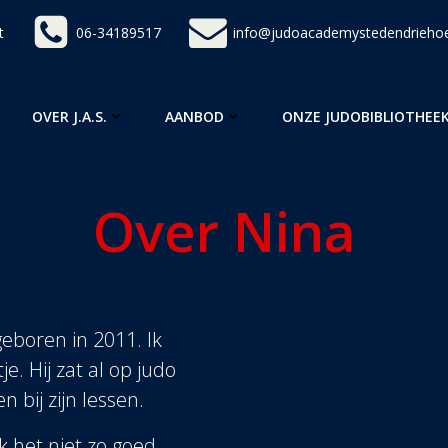
t
06-34189517
info@judoacademystedendriehoe
OVER J.A.S.
AANBOD
ONZE JUDOBIBLIOTHEE
Over Nina
geboren in 2011. Ik
e. Hij zat al op judo
 bij zijn lessen.
ik het niet zo goed