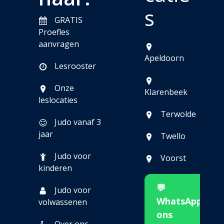
s
GRATIS
Proefles
aanvragen
Apeldoorn
Lesrooster
Onze
Klarenbeek
leslocaties
Terwolde
Judo vanaf 3
jaar
Twello
Judo voor
Voorst
kinderen
💬
Judo voor
WhatsApp
volwassenen
ons