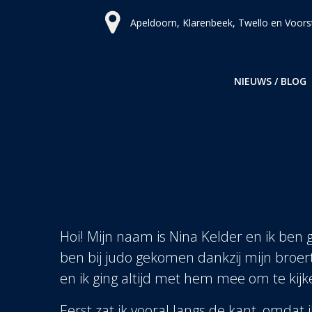
Ga
Apeldoorn, Klarenbeek, Twello en Voors
naar
de
inhoud
NIEUWS / BLOG
Hoi! Mijn naam is Nina Kelder en ik ben 
ben bij judo gekomen dankzij mijn broertj
en ik ging altijd met hem mee om te kijken
Eerst zat ik vooral langs de kant, omdat 