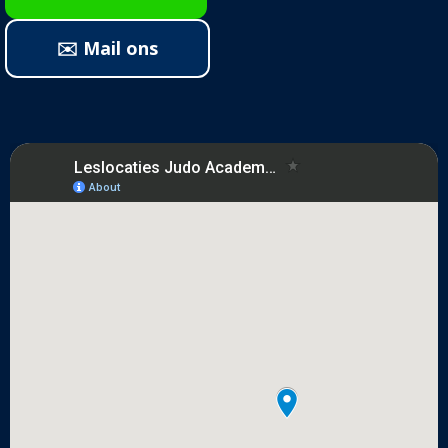
✉️ Mail ons