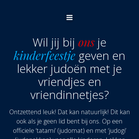
Ga
naar
de
inhoud
Wil jij bij
ons
je
kinderfeestje
geven en
lekker judoën met je
vriendjes en
vriendinnetjes?
Ontzettend leuk! Dat kan natuurlijk! Dit kan
ook als je geen lid bent bij ons. Op een
officiele ‘tatami’ (judomat) en met ‘judogi’