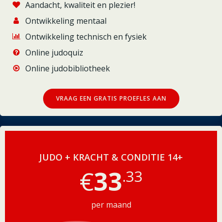
Aandacht, kwaliteit en plezier!
Ontwikkeling mentaal
Ontwikkeling technisch en fysiek
Online judoquiz
Online judobibliotheek
VRAAG EEN GRATIS PROEFLES AAN
JUDO + KRACHT & CONDITIE 14+
€
33
.33
per maand