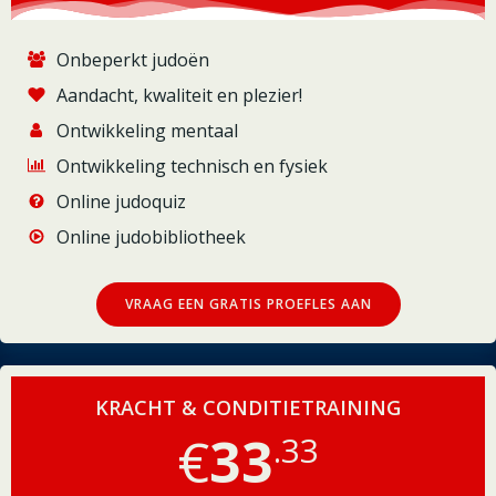
Onbeperkt judoën
Aandacht, kwaliteit en plezier!
Ontwikkeling mentaal
Ontwikkeling technisch en fysiek
Online judoquiz
Online judobibliotheek
VRAAG EEN GRATIS PROEFLES AAN
KRACHT & CONDITIETRAINING
€
33
.33