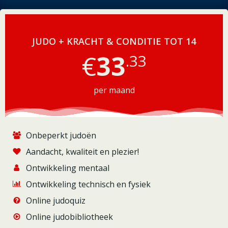
JUDO + KRACHT & CONDITIE TOT 14
€
33
.33
per maand
Onbeperkt judoën
Aandacht, kwaliteit en plezier!
Ontwikkeling mentaal
Ontwikkeling technisch en fysiek
Online judoquiz
Online judobibliotheek