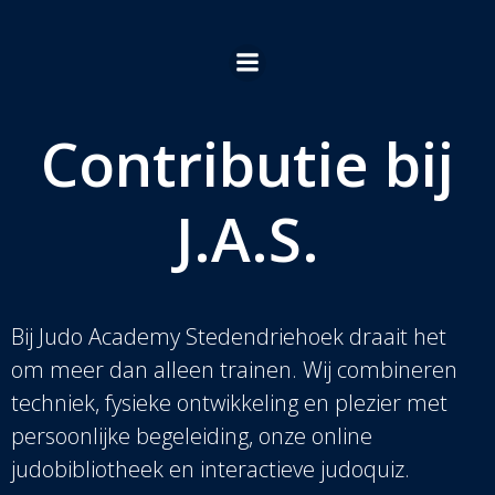
Ga
naar
de
inhoud
Contributie bij
J.A.S.
Bij Judo Academy Stedendriehoek draait het
om meer dan alleen trainen. Wij combineren
techniek, fysieke ontwikkeling en plezier met
persoonlijke begeleiding, onze online
judobibliotheek en interactieve judoquiz.