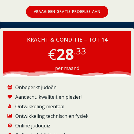
VRAAG EEN GRATIS PROEFLES AAN
KRACHT & CONDITIE – TOT 14
€
28
.33
per maand
Onbeperkt judoën
Aandacht, kwaliteit en plezier!
Ontwikkeling mentaal
Ontwikkeling technisch en fysiek
Online judoquiz