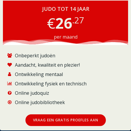
JUDO TOT 14 JAAR
€
26
.27
per maand
Onbeperkt judoën
Aandacht, kwaliteit en plezier!
Ontwikkeling mentaal
Ontwikkeling fysiek en technisch
Online judoquiz
Online judobibliotheek
VRAAG EEN GRATIS PROEFLES AAN