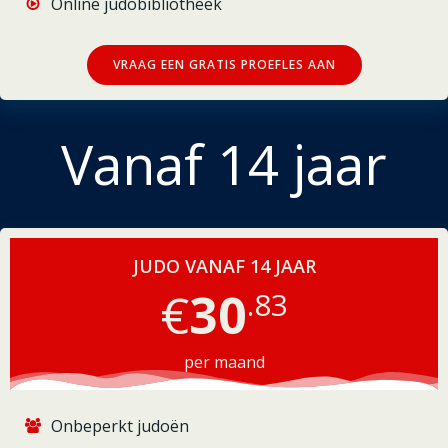
Online judobibliotheek
VRAAG EEN GRATIS PROEFLES AAN
Vanaf 14 jaar
JUDO VANAF 14 JAAR
€
30
.83
per maand
Onbeperkt judoën