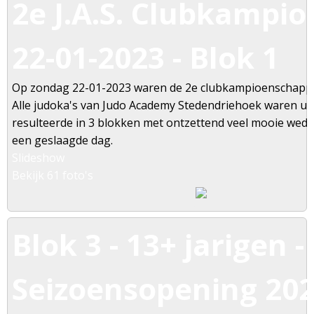
2e J.A.S. Clubkampi
22-01-2023 - Blok 1
Op zondag 22-01-2023 waren de 2e clubkampioenschapp
Alle judoka's van Judo Academy Stedendriehoek waren u
resulteerde in 3 blokken met ontzettend veel mooie weds
een geslaagde dag.
Slideshow
Bekijk 61 foto's
Blok 3 - 13+ jarigen -
Seizoensopening 2022