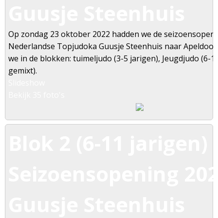
Guusje Steenhuis
Op zondag 23 oktober 2022 hadden we de seizoensopeni
Nederlandse Topjudoka Guusje Steenhuis naar Apeldoorn 
we in de blokken: tuimeljudo (3-5 jarigen), Jeugdjudo (6-1
gemixt).
Slideshow
Bekijk 35 foto's
Blok 2 (6-11 jarigen) 
Seizoensopening 2022
Guusje Steenhuis