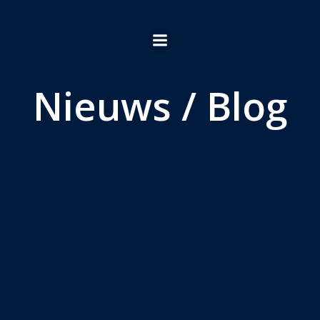
Ga
naar
de
inhoud
Nieuws / Blog