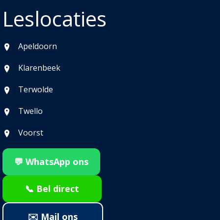
Leslocaties
Apeldoorn
Klarenbeek
Terwolde
Twello
Voorst
💬 WhatsApp ons
📞 Bel direct
✉️ Mail ons