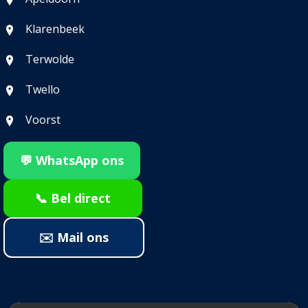
Klarenbeek
Terwolde
Twello
Voorst
💬 WhatsApp ons
📞 Bel direct
✉️ Mail ons