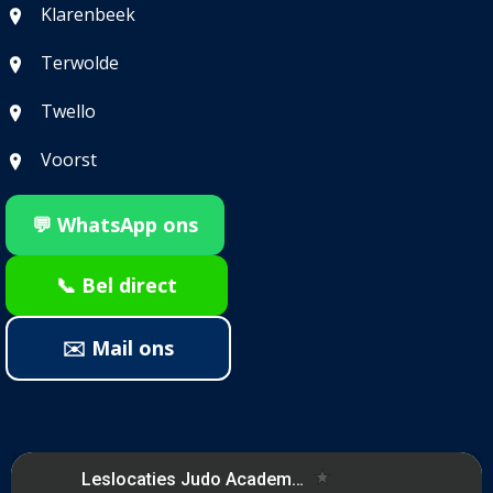
Klarenbeek
Terwolde
Twello
Voorst
💬 WhatsApp ons
📞 Bel direct
✉️ Mail ons