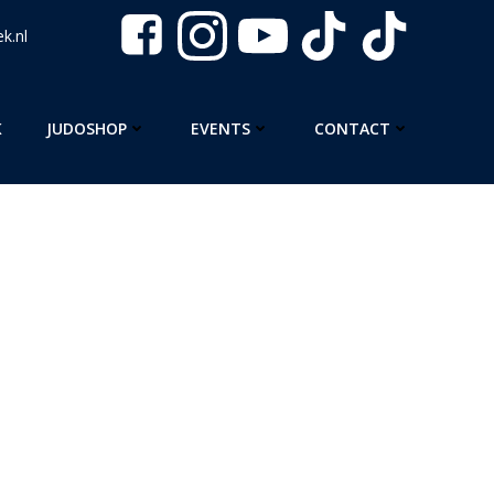
k.nl
K
JUDOSHOP
EVENTS
CONTACT
. Neem gerust een kijkje,
 een berichtje. Dan mailen