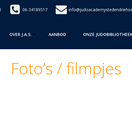
t
06-34189517
info@judoacademystedendriehoe
OVER J.A.S.
AANBOD
ONZE JUDOBIBLIOTHEE
Foto’s / filmpjes
uke foto’s neergezet van evenementen en/of lessen
n betere kwaliteit willen hebben stuur dan gerust
we die even.