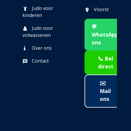
Judo voor
Voorst
kinderen
💬
Judo voor
WhatsApp
volwassenen
ons
Over ons
📞 Bel
Contact
direct
✉️
Mail
ons