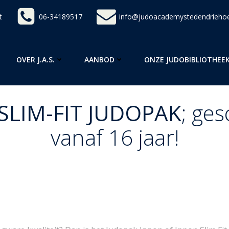
t
06-34189517
info@judoacademystedendriehoe
OVER J.A.S.
AANBOD
ONZE JUDOBIBLIOTHEE
N SLIM-FIT JUDOPAK
; ges
vanaf 16 jaar!