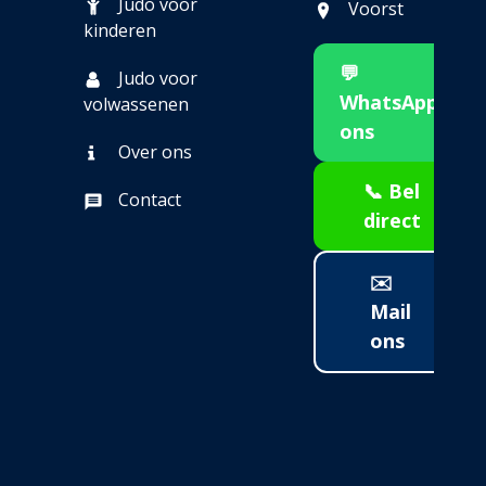
Judo voor
Voorst
kinderen
💬
Judo voor
WhatsApp
volwassenen
ons
Over ons
📞 Bel
Contact
direct
✉️
Mail
ons