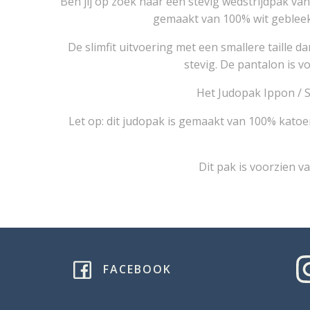
Ben jij op zoek naar een stevig wedstrijdpak van
gemaakt van 100% wit gebleekt
De slimfit uitvoering met een smallere taille 
stevig. De pantalon is v
Het Judopak Ippon / Sl
Let op: dit judopak is gemaakt van 100% katoe
Dit pak is voorzien 
FACEBOOK