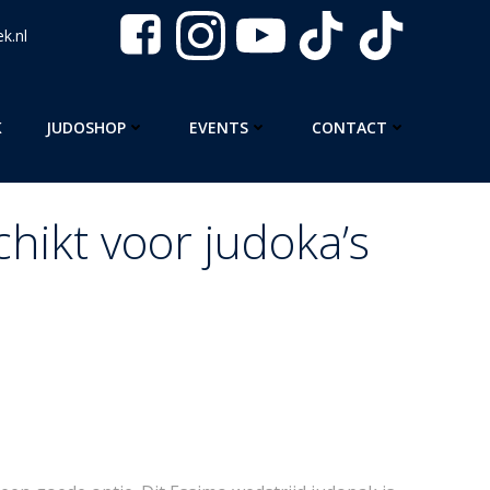
k.nl
K
JUDOSHOP
EVENTS
CONTACT
chikt voor judoka’s