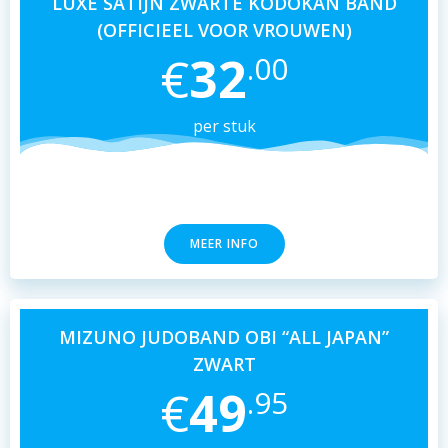
LUXE SATIJN ZWARTE KODOKAN BAND
(OFFICIEEL VOOR VROUWEN)
€
32
.00
per stuk
MEER INFO
MIZUNO JUDOBAND OBI “ALL JAPAN”
ZWART
€
49
.95