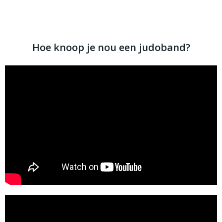
huidige band te dun / dik vind om deze goed vast te
knopen.
Hoe knoop je nou een judoband?