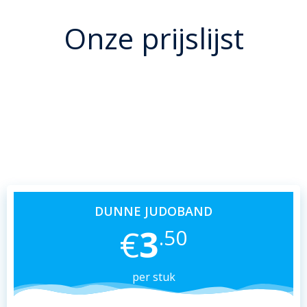
Onze prijslijst
Onderstaand hebben we alle opties
neergezet qua judobanden die wij verkopen,
kijk even welke optie voor jou voldoet. Of
vraag het even als je er niet uitkomt.
DUNNE JUDOBAND
€
3
.50
per stuk