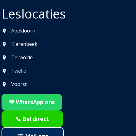
Leslocaties
Apeldoorn
Klarenbeek
Terwolde
Twello
Voorst
💬 WhatsApp ons
📞 Bel direct
✉️ Mail ons