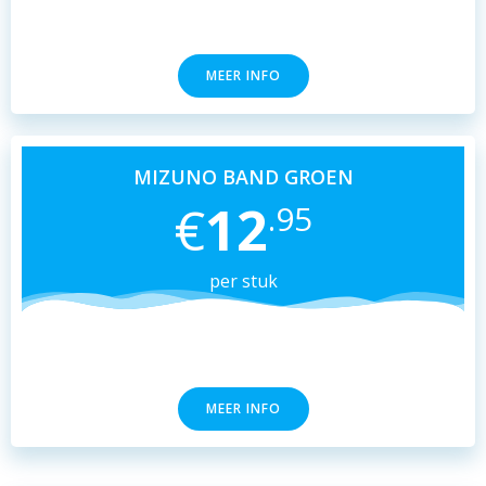
MEER INFO
MIZUNO BAND GROEN
€
12
.95
per stuk
MEER INFO