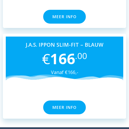
MEER INFO
J.A.S. IPPON SLIM-FIT – BLAUW
€
166
.00
Vanaf €166,-
MEER INFO