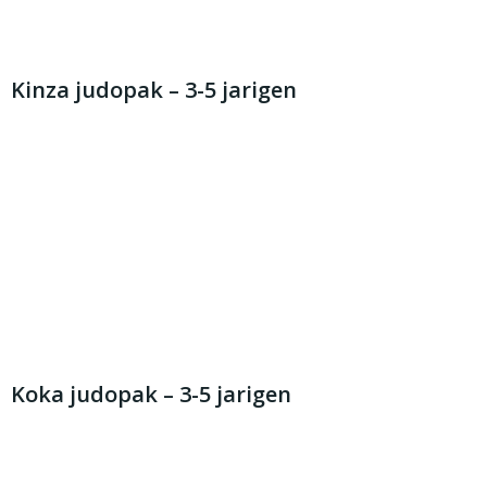
We hebben verschillende varianten qua pakken:
Kinza judopak – 3-5 jarigen
Ben jij op zoek naar een jeugd judopak en ben je tussen
de 3 en 5 jaar? Dan is het Judopak Kinza zeker geschikt.
Dit judopak van Essimo is speciaal afgestemd op de
jeugd en is in verschillende maten verkrijgbaar. De
broeken hebben beschermende kniestukken en
voorzien van een elastische tailleband. Er wordt
standaard gratis een witte judoband geleverd.
Koka judopak – 3-5 jarigen
Ben jij op zoek naar een judopak van hoogwaardige
kwaliteit? Dan is het Essimo Judopak Koka wat voor jou.