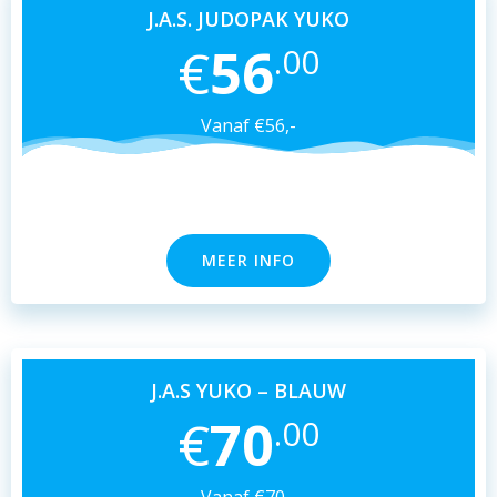
J.A.S. JUDOPAK YUKO
€
56
.00
Vanaf €56,-
MEER INFO
J.A.S YUKO – BLAUW
€
70
.00