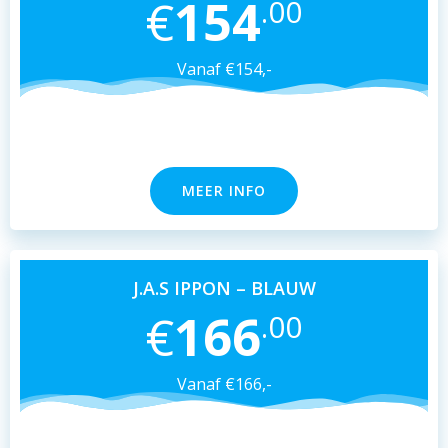
€
154
.00
Vanaf €154,-
MEER INFO
J.A.S IPPON – BLAUW
€
166
.00
Vanaf €166,-