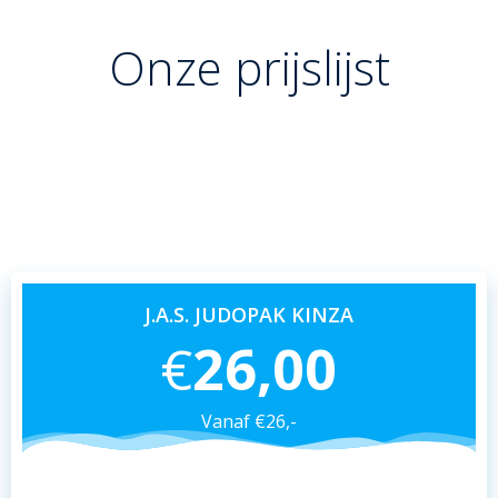
Onze prijslijst
Onderstaand alle mogelijkheden van onze
judopakken die wij verkopen; neem gerust
een kijkje!
J.A.S. JUDOPAK KINZA
€
26,00
Vanaf €26,-