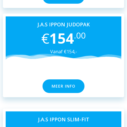
J.A.S IPPON JUDOPAK
€
154
.00
Vanaf €154,-
MEER INFO
J.A.S IPPON SLIM-FIT