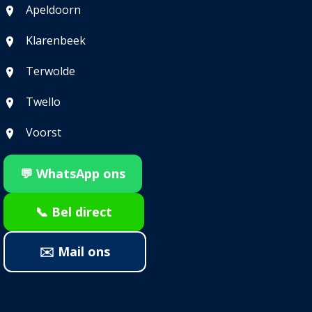
Apeldoorn
Klarenbeek
Terwolde
Twello
Voorst
💬 WhatsApp ons
📞 Bel direct
✉️ Mail ons