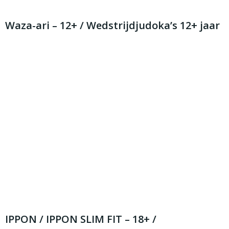
Waza-ari – 12+ / Wedstrijdjudoka’s 12+ jaar
Ben jij op zoek naar een wedstrijdpak van topkwaliteit?
Ga dan voor het Judopak Wazari. Dit judopak is zeer
geschikt als wedstrijdpak en is een zware uitvoering die
gemaakt is van 750 grams katoen. Het Essimo Judopak
Wazari is zeer stevig, het jasje is voorzien van een brede,
gestikte rugnaad en de pantalon is volledig dubbel
gestikt. Het pak is aan de binnenkant gebrusht en heeft
een soepele pasvorm. Bij dit judopak wordt
GEEN
witte
judoband geleverd. De band kan je voordelig bij
bestellen.
IPPON / IPPON SLIM FIT – 18+ /