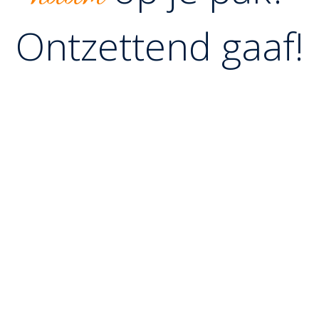
Ontzettend gaaf!
Het is mogelijk om je eigen naam achterop je judopak te
krijgen door middel van een embleem! Denk er goed
over na over hoe je het embleem wilt, de opties zijn als
volgt:
Soort embleem:
MET / ZONDER
het logo van de judoschool