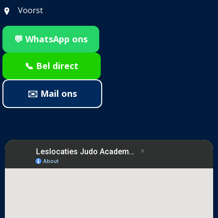
Voorst
💬 WhatsApp ons
📞 Bel direct
✉️ Mail ons