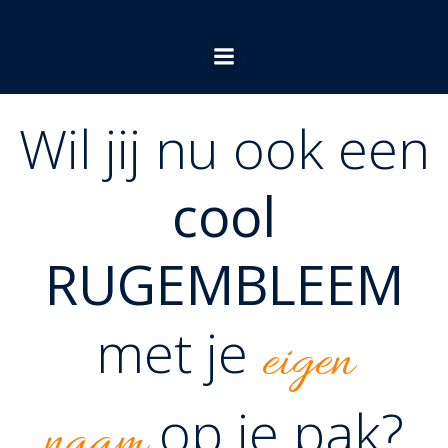
Ga
naar
de
inhoud
Wil jij nu ook een
cool
RUGEMBLEEM
met je
eigen
op je pak?
naam