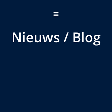
Ga
naar
de
inhoud
Nieuws / Blog