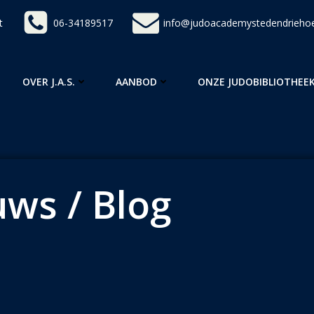
t
06-34189517
info@judoacademystedendriehoe
OVER J.A.S.
AANBOD
ONZE JUDOBIBLIOTHEE
ws / Blog