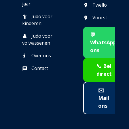
jaar
Twello
Judo voor
Voorst
kinderen
💬
Judo voor
WhatsApp
volwassenen
ons
Over ons
📞 Bel
Contact
direct
✉️
Mail
ons