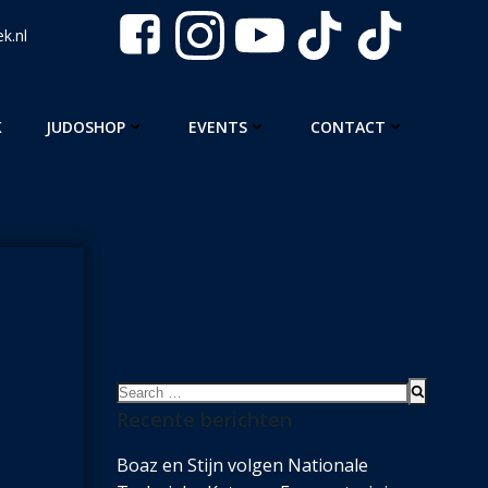
k.nl
K
JUDOSHOP
EVENTS
CONTACT
Search
for:
Recente berichten
Boaz en Stijn volgen Nationale