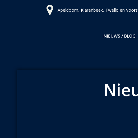
Ga
Apeldoorn, Klarenbeek, Twello en Voors
naar
de
inhoud
NIEUWS / BLOG
Nieu