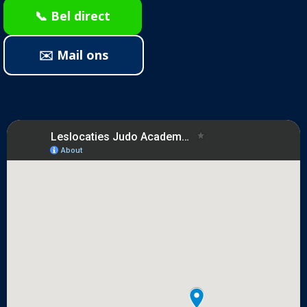
📞 Bel direct
✉️ Mail ons