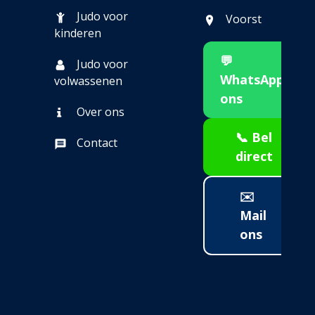
Judo voor
Voorst
kinderen
💬
Judo voor
WhatsApp
volwassenen
ons
Over ons
📞 Bel
Contact
direct
✉️
Mail
ons