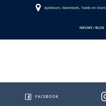
Ga
Apeldoorn, Klarenbeek, Twello en Voors
naar
de
inhoud
NIEUWS / BLOG
FACEBOOK