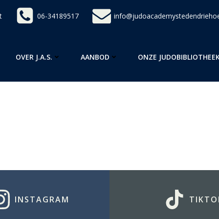
t
06-34189517
info@judoacademystedendriehoe
OVER J.A.S.
AANBOD
ONZE JUDOBIBLIOTHEE
INSTAGRAM
TIKTO