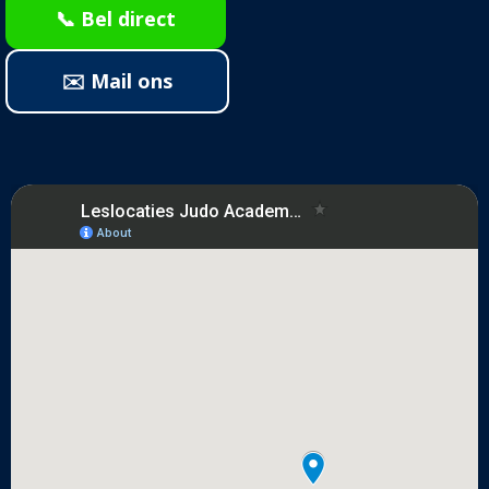
📞 Bel direct
✉️ Mail ons