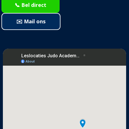
📞 Bel direct
✉️ Mail ons