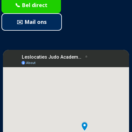
📞 Bel direct
✉️ Mail ons