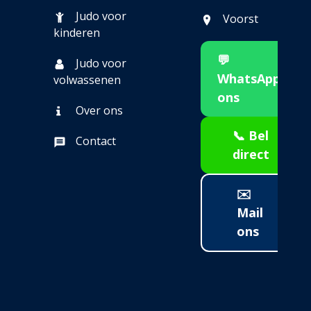
Judo voor
Voorst
kinderen
💬
Judo voor
WhatsApp
volwassenen
ons
Over ons
📞 Bel
Contact
direct
✉️
Mail
ons