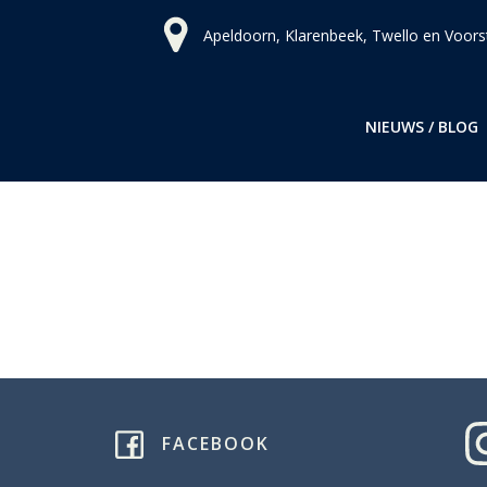
Ga
Apeldoorn, Klarenbeek, Twello en Voors
naar
de
inhoud
NIEUWS / BLOG
FACEBOOK