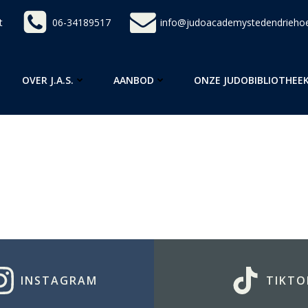
t
06-34189517
info@judoacademystedendriehoe
OVER J.A.S.
AANBOD
ONZE JUDOBIBLIOTHEE
INSTAGRAM
TIKTO