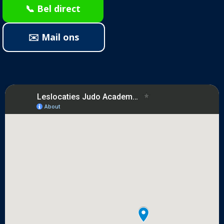
📞 Bel direct
✉️ Mail ons