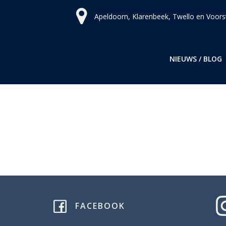
Ga
Apeldoorn, Klarenbeek, Twello en Voors
naar
de
inhoud
NIEUWS / BLOG
FACEBOOK