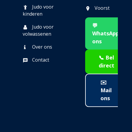
Judo voor
Voorst
kinderen
💬
Judo voor
WhatsApp
volwassenen
ons
Over ons
📞 Bel
Contact
direct
✉️
Mail
ons