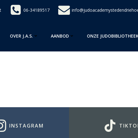
t
06-34189517
info@judoacademystedendriehoe
OVER J.A.S.
AANBOD
ONZE JUDOBIBLIOTHEE
INSTAGRAM
TIKTO