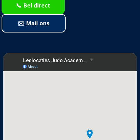
📞 Bel direct
✉️ Mail ons