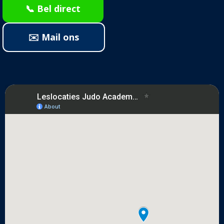
📞 Bel direct
✉️ Mail ons