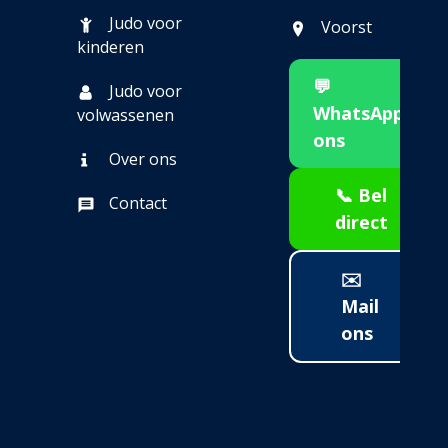
Judo voor
Voorst
kinderen
💬
Judo voor
WhatsApp
volwassenen
ons
Over ons
📞 Bel
Contact
direct
✉️
Mail
ons