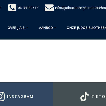
t
06-34189517
info@judoacademystedendriehoe
OVER J.A.S.
AANBOD
ONZE JUDOBIBLIOTHEE
INSTAGRAM
TIKTO