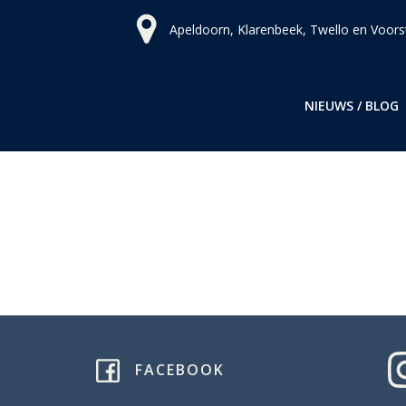
Ga
Apeldoorn, Klarenbeek, Twello en Voors
naar
de
inhoud
NIEUWS / BLOG
FACEBOOK