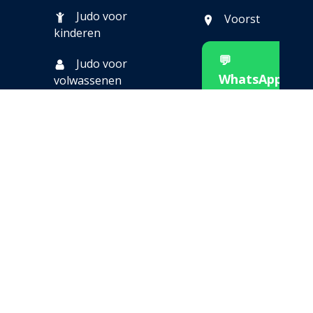
Judo voor
Voorst
kinderen
💬
Judo voor
WhatsApp
volwassenen
ons
Over ons
📞 Bel
Contact
direct
✉️
Mail
ons