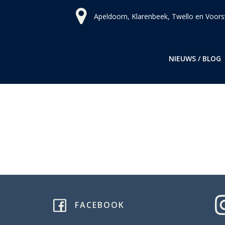
Ga
Apeldoorn, Klarenbeek, Twello en Voors
naar
de
inhoud
NIEUWS / BLOG
FACEBOOK