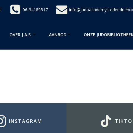
t
06-34189517
info@judoacademystedendriehoe
OVER J.A.S.
AANBOD
ONZE JUDOBIBLIOTHEE
INSTAGRAM
TIKTO