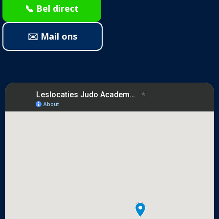
📞 Bel direct
✉️ Mail ons