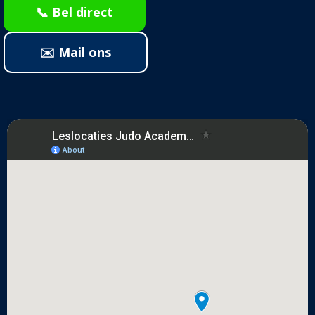
📞 Bel direct
✉️ Mail ons