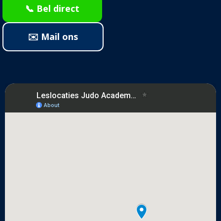
📞 Bel direct
✉️ Mail ons