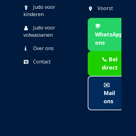
Judo voor
Voorst
kinderen
💬
Judo voor
WhatsApp
volwassenen
ons
Over ons
📞 Bel
Contact
direct
✉️
Mail
ons