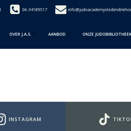
t
06-34189517
info@judoacademystedendriehoe
OVER J.A.S.
AANBOD
ONZE JUDOBIBLIOTHEE
INSTAGRAM
TIKTO