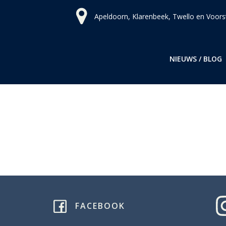
Ga
Apeldoorn, Klarenbeek, Twello en Voors
naar
de
inhoud
NIEUWS / BLOG
FACEBOOK