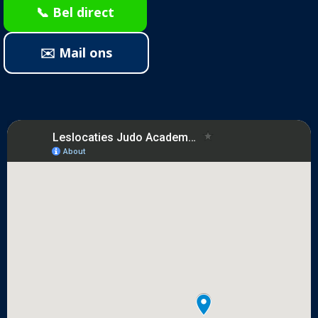
📞 Bel direct
✉️ Mail ons