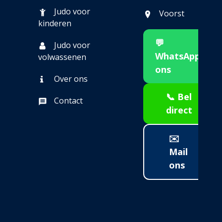
Judo voor
Voorst
kinderen
💬
Judo voor
WhatsApp
volwassenen
ons
Over ons
📞 Bel
Contact
direct
✉️
Mail
ons