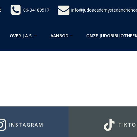
t
06-34189517
info@judoacademystedendriehoe
OVER J.A.S.
AANBOD
ONZE JUDOBIBLIOTHEE
INSTAGRAM
TIKTO