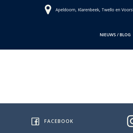
Ga
Apeldoorn, Klarenbeek, Twello en Voors
naar
de
inhoud
NIEUWS / BLOG
FACEBOOK