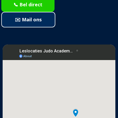
📞 Bel direct
✉️ Mail ons