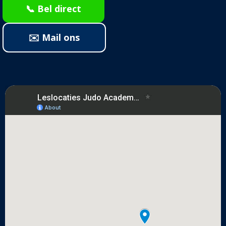
📞 Bel direct
✉️ Mail ons