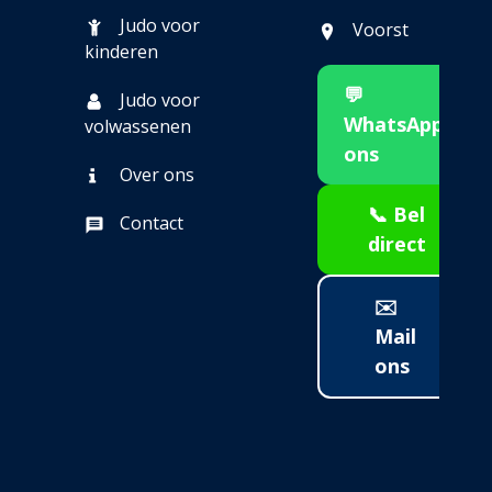
Judo voor
Voorst
kinderen
💬
Judo voor
WhatsApp
volwassenen
ons
Over ons
📞 Bel
Contact
direct
✉️
Mail
ons