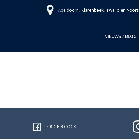
Ga
Apeldoorn, Klarenbeek, Twello en Voors
naar
de
inhoud
NIEUWS / BLOG
FACEBOOK