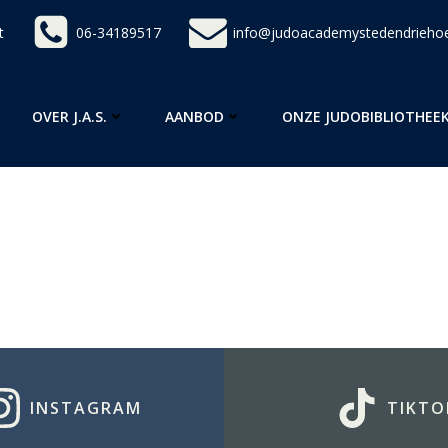
t
06-34189517
info@judoacademystedendriehoe
OVER J.A.S.
AANBOD
ONZE JUDOBIBLIOTHEE
INSTAGRAM
TIKTO