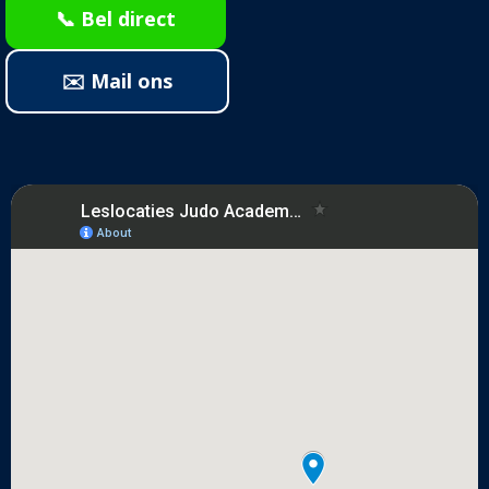
📞 Bel direct
✉️ Mail ons