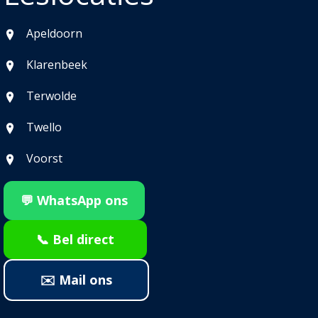
Apeldoorn
Klarenbeek
Terwolde
Twello
Voorst
💬 WhatsApp ons
📞 Bel direct
✉️ Mail ons