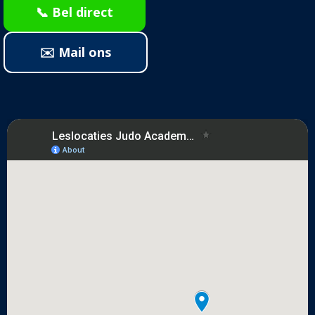
📞 Bel direct
✉️ Mail ons