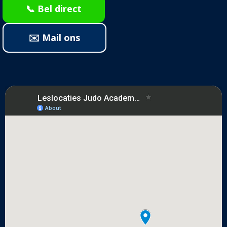
📞 Bel direct
✉️ Mail ons