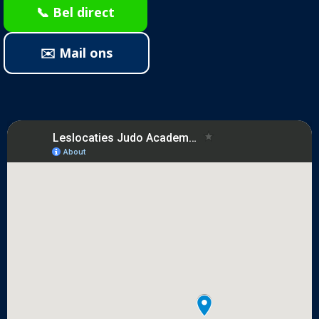
📞 Bel direct
✉️ Mail ons